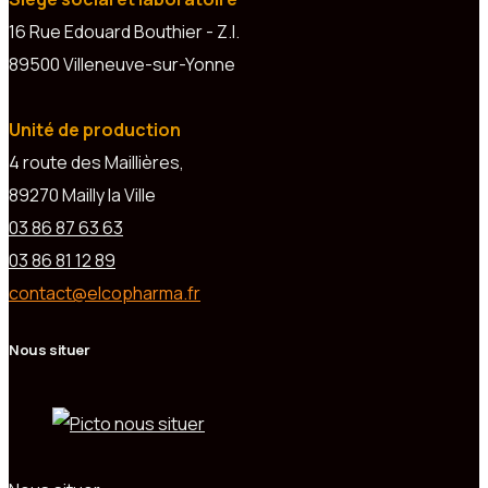
16 Rue Edouard Bouthier - Z.I.
89500 Villeneuve-sur-Yonne
Unité de production
4 route des Maillières,
89270 Mailly la Ville
03 86 87 63 63
03 86 81 12 89
contact@elcopharma.fr
Nous situer