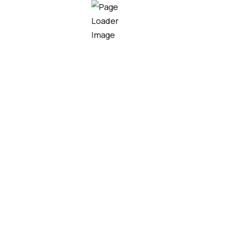
RSE
0
+
développées
Gammes
L'entretien