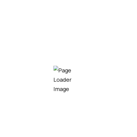
FARAL OPTIMUM 253
Faral
FARAL OPTIMUM 221
Faral
FARAL OPTIMUM 291
ELCOPHARMA : L'hygiène éco-
responsable, certifiée et
innovante.
NOUS CONTACTER