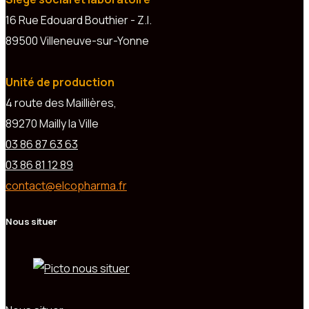
16 Rue Edouard Bouthier - Z.I.
89500 Villeneuve-sur-Yonne
Unité de production
4 route des Maillières,
89270 Mailly la Ville
03 86 87 63 63
03 86 81 12 89
contact@elcopharma.fr
Nous situer