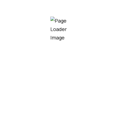
innovante.
NOUS CONTACTER
Depuis 2007
Copyright 2024 ©
Graphicomm
. Tous droits réservés
ELCOPHARMA.